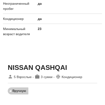
Неограниченный
да
пробег
Кондиционер
да
Минимальный
23
возраст водителя
NISSAN QASHQAI
person
work
ac_unit
5 Взрослые -
3 сумки -
Кондиционер
Вручную