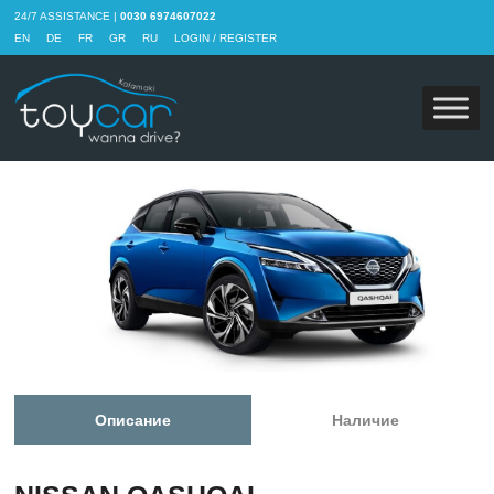
24/7 ASSISTANCE |
0030 6974607022
EN
DE
FR
GR
RU
LOGIN / REGISTER
Описание
Наличие