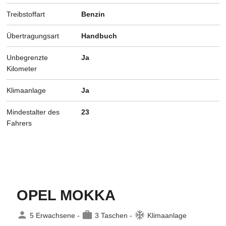
Treibstoffart
Benzin
Übertragungsart
Handbuch
Unbegrenzte
Ja
Kilometer
Klimaanlage
Ja
Mindestalter des
23
Fahrers
OPEL MOKKA
person
work
ac_unit
5 Erwachsene -
3 Taschen -
Klimaanlage