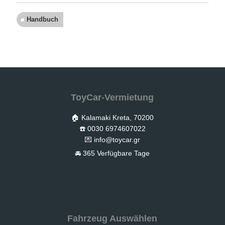
Handbuch
ToyCar-Vermietung
🏠 Kalamaki Kreta, 70200
☎️ 0030 6974607022
💌
info@toycar.gr
🚘 365 Verfügbare Tage
Fahrzeug Auswählen