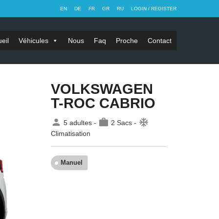
EN
DE
FR
GR
RU
LOGIN / REGISTER
eil
Véhicules
Nous
Faq
Proche
Contact
VOLKSWAGEN
T-ROC CABRIO
person
work
ac_unit
5 adultes -
2 Sacs -
Climatisation
Manuel