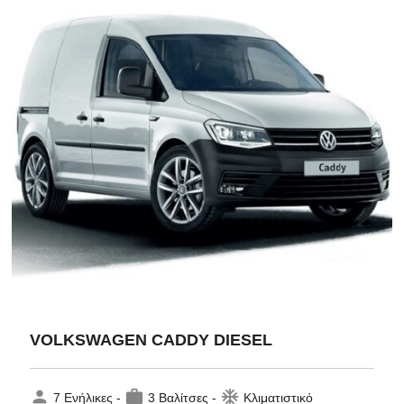
VOLKSWAGEN CADDY DIESEL
person
work
ac_unit
7 Ενήλικες -
3 Βαλίτσες -
Κλιματιστικό