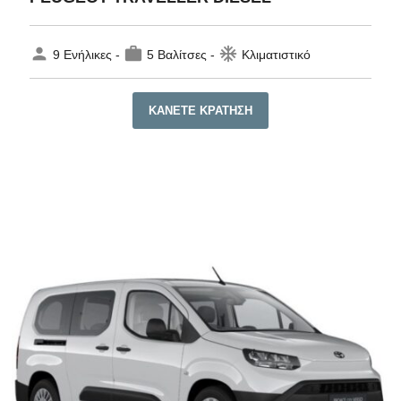
person
work
ac_unit
9 Ενήλικες -
5 Βαλίτσες -
Κλιματιστικό
ΚΆΝΕΤΕ ΚΡΆΤΗΣΗ