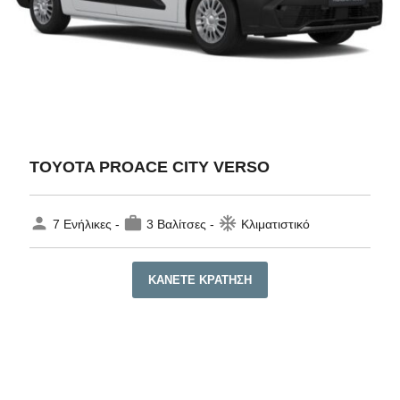
TOYOTA PROACE CITY VERSO
person
work
ac_unit
7 Ενήλικες -
3 Βαλίτσες -
Κλιματιστικό
ΚΆΝΕΤΕ ΚΡΆΤΗΣΗ