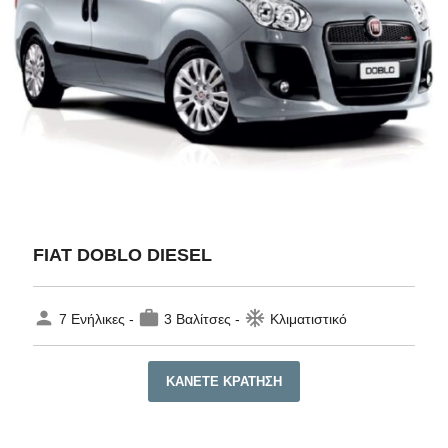
FIAT DOBLO DIESEL
person
work
ac_unit
7 Ενήλικες -
3 Βαλίτσες -
Κλιματιστικό
ΚΆΝΕΤΕ ΚΡΆΤΗΣΗ