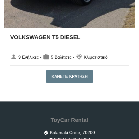
VOLKSWAGEN T5 DIESEL
person
work
ac_unit
9 Ενήλικες -
5 Βαλίτσες -
Κλιματιστικό
ΚΆΝΕΤΕ ΚΡΆΤΗΣΗ
ToyCar Rental
🏠 Kalamaki Crete, 70200