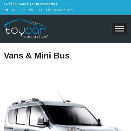
24/7 ASSISTANCE |
0030 6974607022
EN
DE
FR
GR
RU
LOGIN / REGISTER
Vans & Mini Bus