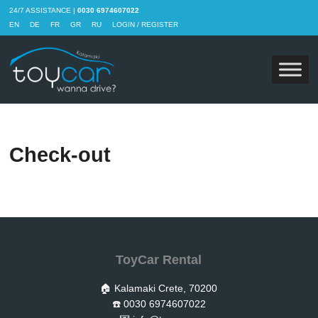
24/7 ASSISTANCE |
0030 6974607022
EN
DE
FR
GR
RU
LOGIN / REGISTER
Check-out
ToyCar Rental
🏠 Kalamaki Crete, 70200
☎️ 0030 6974607022